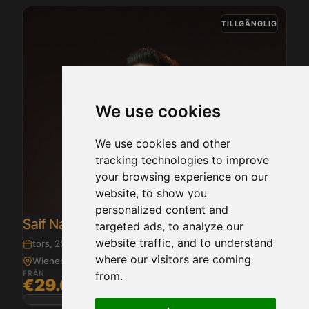
TILLGÄNGLIG
We use cookies
We use cookies and other
tracking technologies to improve
your browsing experience on our
website, to show you
personalized content and
Saif Nabeel – Live i Wien 2026
targeted ads, to analyze our
website traffic, and to understand
tors, 25 jun 2026 · 22:00
where our visitors are coming
Wiener Stadthalle, sal D
FRÅN
from.
€29.00
Detaljer
Köp biljetter